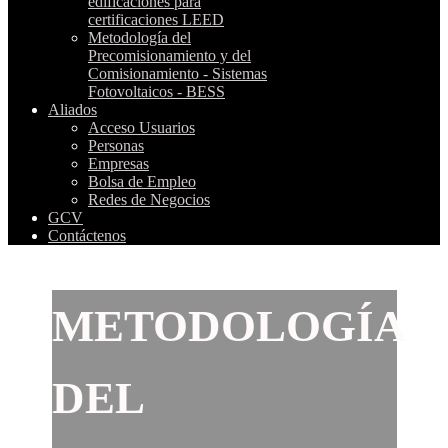
edificaciones para
certificaciones LEED
Metodología del
Precomisionamiento y del
Comisionamiento - Sistemas
Fotovoltaicos - BESS
Aliados
Acceso Usuarios
Personas
Empresas
Bolsa de Empleo
Redes de Negocios
GCV
Contáctenos
METODOLOGÍA
DEL