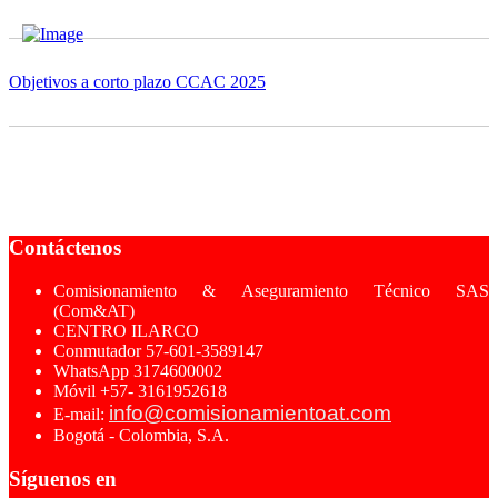
Objetivos a corto plazo CCAC 2025
Contáctenos
Comisionamiento & Aseguramiento Técnico SAS
(Com&AT)
CENTRO ILARCO
Conmutador 57-601-3589147
WhatsApp 3174600002
Móvil +57- 3161952618
info@comisionamientoat.com
E-mail:
Bogotá - Colombia, S.A.
Síguenos en