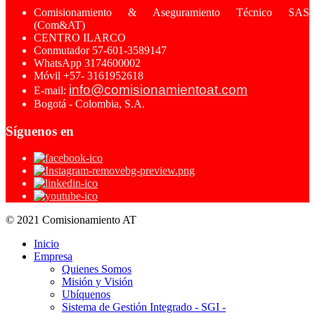
Comisionamiento & Aseguramiento Técnico SAS
(Com&AT)
CENTRO ILARCO
Conmutador 57-601-3589147
WhatsApp 3174600002
Móvil +57- 3161952618
info@comisionamientoat.com
E-mail:
Bogotá - Colombia, S.A.
Síguenos en
© 2021 Comisionamiento AT
Inicio
Empresa
Quienes Somos
Misión y Visión
Ubíquenos
Sistema de Gestión Integrado - SGI -