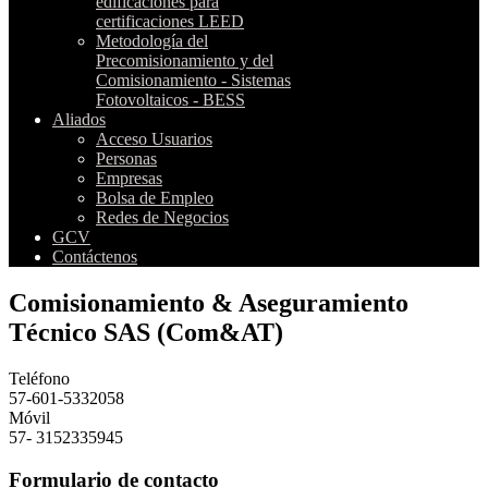
edificaciones para
certificaciones LEED
Metodología del
Precomisionamiento y del
Comisionamiento - Sistemas
Fotovoltaicos - BESS
Aliados
Acceso Usuarios
Personas
Empresas
Bolsa de Empleo
Redes de Negocios
GCV
Contáctenos
Comisionamiento & Aseguramiento
Técnico SAS (Com&AT)
Teléfono
57-601-5332058
Móvil
57- 3152335945
Formulario de contacto